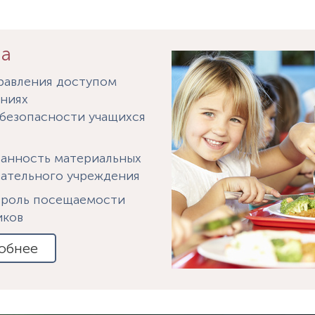
ла
равления доступом
ениях
безопасности учащихся
ранность материальных
вательного учреждения
троль посещаемости
иков
обнее