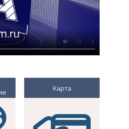
Карта
ие